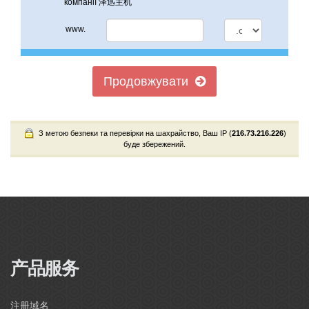
компанії 泽迅主机
www.
Продовжувати
З метою безпеки та перевірки на шахрайство, Ваш IP (
216.73.216.226
)
буде збережений.
Powered by
WHMCompleteSolution
产品服务
注册域名