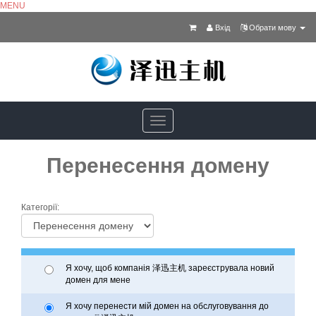
MENU
Вхід
Обрати мову
Toggle
navigation
Перенесення домену
Категорії:
Я хочу, щоб компанія 泽迅主机 зареєструвала новий
домен для мене
Я хочу перенести мій домен на обслуговування до