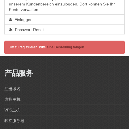
unserem Kundenbereich einzuloggen. Dort können Sie Ihr
Konto verwalten.
Einloggen
Passwort-Reset
Um zu registrieren, bitte
eine Bestellung tätigen
Powered by
WHMCompleteSolution
产品服务
注册域名
虚拟主机
VPS主机
独立服务器