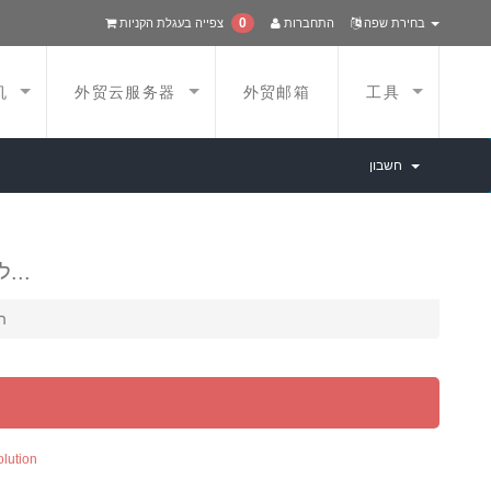
0
בחירת שפה
התחברות
צפייה בעגלת הקניות
机
外贸云服务器
外贸邮箱
工具
חשבון
ליצירת חשבון אצלנו...
ה
lution