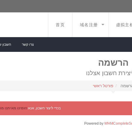
首页
域名注册
虚拟主
צרו קשר
חשבון ש
הרשמה
רשמה
פורטל ראשי
בכדי ליצור חשבון, אנא
הזמינו מאיתנו מו
Powered by
WHMCompleteSo